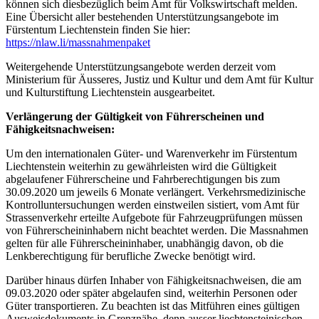
können sich diesbezüglich beim Amt für Volkswirtschaft melden.
Eine Übersicht aller bestehenden Unterstützungsangebote im
Fürstentum Liechtenstein finden Sie hier:
https://nlaw.li/massnahmenpaket
Weitergehende Unterstützungsangebote werden derzeit vom
Ministerium für Äusseres, Justiz und Kultur und dem Amt für Kultur
und Kulturstiftung Liechtenstein ausgearbeitet.
Verlängerung der Gültigkeit von Führerscheinen und
Fähigkeitsnachweisen:
Um den internationalen Güter- und Warenverkehr im Fürstentum
Liechtenstein weiterhin zu gewährleisten wird die Gültigkeit
abgelaufener Führerscheine und Fahrberechtigungen bis zum
30.09.2020 um jeweils 6 Monate verlängert. Verkehrsmedizinische
Kontrolluntersuchungen werden einstweilen sistiert, vom Amt für
Strassenverkehr erteilte Aufgebote für Fahrzeugprüfungen müssen
von Führerscheininhabern nicht beachtet werden. Die Massnahmen
gelten für alle Führerscheininhaber, unabhängig davon, ob die
Lenkberechtigung für berufliche Zwecke benötigt wird.
Darüber hinaus dürfen Inhaber von Fähigkeitsnachweisen, die am
09.03.2020 oder später abgelaufen sind, weiterhin Personen oder
Güter transportieren. Zu beachten ist das Mitführen eines gültigen
Ausweisdokuments in Grenznähe, denn ausser liechtensteinischen