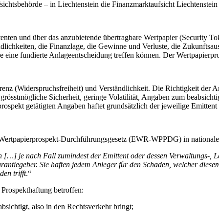
sichtsbehörde – in Liechtenstein die Finanzmarktaufsicht Liechtenstei
nten und über das anzubietende übertragbare Wertpapier (Security Token
ichkeiten, die Finanzlage, die Gewinne und Verluste, die Zukunftsaus
e eine fundierte Anlageentscheidung treffen können. Der Wertpapierpro
enz (Widerspruchsfreiheit) und Verständlichkeit. Die Richtigkeit der 
grösstmögliche Sicherheit, geringe Volatilität, Angaben zum beabsich
rospekt getätigten Angaben haftet grundsätzlich der jeweilige Emittent
Wertpapierprospekt-Durchführungsgesetz (EWR-WPPDG) in nationales 
 […] je nach Fall zumindest der Emittent oder dessen Verwaltungs-, Le
antiegeber. Sie haften jedem Anleger für den Schaden, welcher diese
en trifft
.“
Prospekthaftung betroffen:
bsichtigt, also in den Rechtsverkehr bringt;