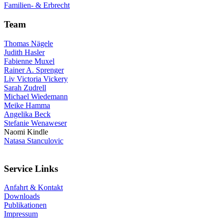
Familien- & Erbrecht
Team
Thomas Nägele
Judith Hasler
Fabienne Muxel
Rainer A. Sprenger
Liv Victoria Vickery
Sarah Zudrell
Michael Wiedemann
Meike Hamma
Angelika Beck
Stefanie Wenaweser
Naomi Kindle
Natasa Stanculovic
Service Links
Anfahrt & Kontakt
Downloads
Publikationen
Impressum