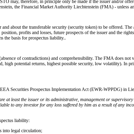
n STO may, therefore, in principle only be made if the issuer and/or off
enstein, the Financial Market Authority Liechtenstein (FMA) - unless 
r and about the transferable security (security token) to be offered. The 
al position, profits and losses, future prospects of the issuer and the rig
the basis for prospectus liability..
bsence of contradictions) and comprehensibility. The FMA does not veri
, high potential returns, highest possible security, low volatility). In pr
e EEA Securities Prospectus Implementation Act (EWR-WPPDG) in Liec
 are at least the issuer or its administrative, management or supervisory
iable to any investor for any loss suffered by him as a result of any in
pectus liability:
 into legal circulation;