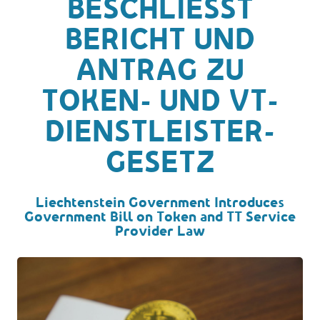
BESCHLIESST
BERICHT UND
ANTRAG ZU
TOKEN- UND VT-
DIENSTLEISTER-
GESETZ
Liechtenstein Government Introduces
Government Bill on Token and TT Service
Provider Law