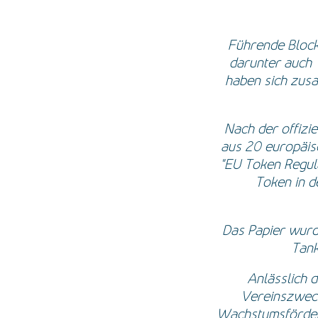
Führende Bloc
darunter auch
haben sich zus
Nach der offizi
aus 20 europäis
"EU Token Regula
Token in d
Das Papier wurde
Tank
Anlässlich 
Vereinszweck
Wachstumsförderu