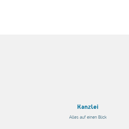
acebook
XING
LinkedIn
Twitter
Instagram
Youtube
Kanzlei
Alles auf einen Blick