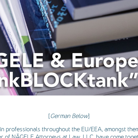
[
German Below
]
in professionals throughout the EU/EEA, amongst th
r of NÄGELE Attorneys at Law, LLC, have come toget