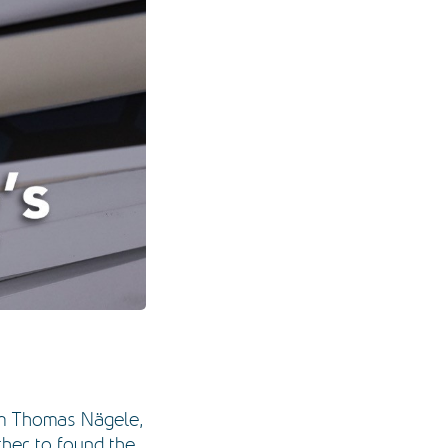
em Thomas Nägele,
her to found the