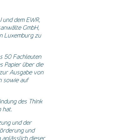
U und dem EWR,
sanwälte GmbH,
in Luxemburg zu
us 50 Fachleuten
 Papier über die
n zur Ausgabe von
n sowie auf
ründung des Think
 hat.
zung und der
förderung und
anlässlich dieser