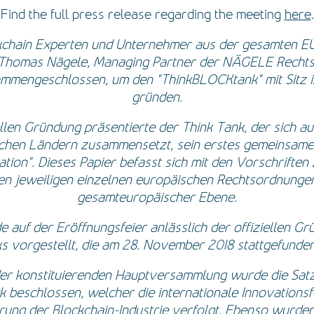
Find the full press release regarding the meeting
here
.
kchain Experten und Unternehmer aus der gesamten E
 Thomas Nägele, Managing Partner der NÄGELE Recht
ammengeschlossen, um den "ThinkBLOCKtank" mit Sitz 
gründen.
ellen Gründung präsentierte der Think Tank, der sich a
chen Ländern zusammensetzt, sein erstes gemeinsames
tion". Dieses Papier befasst sich mit den Vorschrifte
en jeweiligen einzelnen europäischen Rechtsordnunge
gesamteuropäischer Ebene.
 auf der Eröffnungsfeier anlässlich der offiziellen G
s vorgestellt, die am 28. November 2018 stattgefunden
der konstituierenden Hauptversammlung wurde die Sat
 beschlossen, welcher die internationale Innovations
ng der Blockchain-Industrie verfolgt. Ebenso wurden 