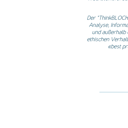
Der "ThinkBLOCKT
Analyse, Informa
und außerhalb d
ethischen Verhal
«best pr
Facebook
Twitter
LinkedIn
Xing