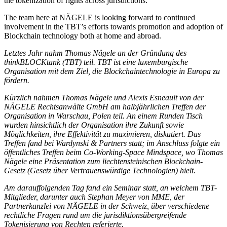
the tokenization of rights across jurisdictions.
The team here at NÄGELE is looking forward to continued
involvement in the TBT’s efforts towards promotion and adoption of
Blockchain technology both at home and abroad.
Letztes Jahr nahm Thomas Nägele an der Gründung des
thinkBLOCKtank (TBT) teil. TBT ist eine luxemburgische
Organisation mit dem Ziel, die Blockchaintechnologie in Europa zu
fördern.
Kürzlich nahmen Thomas Nägele und Alexis Esneault von der
NÄGELE Rechtsanwälte GmbH am halbjährlichen Treffen der
Organisation in Warschau, Polen teil. An einem Runden Tisch
wurden hinsichtlich der Organisation ihre Zukunft sowie
Möglichkeiten, ihre Effektivität zu maximieren, diskutiert. Das
Treffen fand bei Wardynski & Partners statt; im Anschluss folgte ein
öffentliches Treffen beim Co-Working-Space Mindspace, wo Thomas
Nägele eine Präsentation zum liechtensteinischen Blockchain-
Gesetz (Gesetz über Vertrauenswürdige Technologien) hielt.
Am darauffolgenden Tag fand ein Seminar statt, an welchem TBT-
Mitglieder, darunter auch Stephan Meyer von MME, der
Partnerkanzlei von NÄGELE in der Schweiz, über verschiedene
rechtliche Fragen rund um die jurisdiktionsübergreifende
Tokenisierung von Rechten referierte.