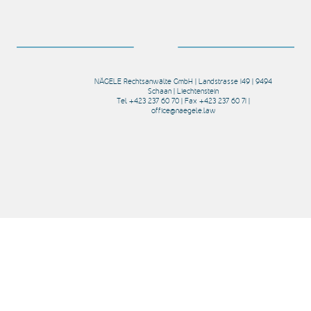
NÄGELE Rechtsanwälte GmbH | Landstrasse 149 | 9494
Schaan | Liechtenstein
Tel +423 237 60 70 | Fax +423 237 60 71 |
office@naegele.law