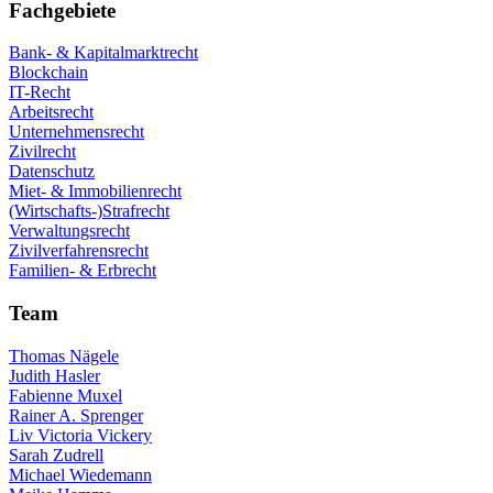
Fachgebiete
Bank- & Kapitalmarktrecht
Blockchain
IT-Recht
Arbeitsrecht
Unternehmensrecht
Zivilrecht
Datenschutz
Miet- & Immobilienrecht
(Wirtschafts-)Strafrecht
Verwaltungsrecht
Zivilverfahrensrecht
Familien- & Erbrecht
Team
Thomas Nägele
Judith Hasler
Fabienne Muxel
Rainer A. Sprenger
Liv Victoria Vickery
Sarah Zudrell
Michael Wiedemann