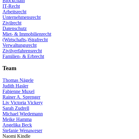
Blockchain
IT-Recht
Arbeitsrecht
Unternehmensrecht
Zivilrecht
Datenschutz
Miet- & Immobilienrecht
(Wirtschafts-)Strafrecht
Verwaltungsrecht
Zivilverfahrensrecht
Familien- & Erbrecht
Team
Thomas Nägele
Judith Hasler
Fabienne Muxel
Rainer A. Sprenger
Liv Victoria Vickery
Sarah Zudrell
Michael Wiedemann
Meike Hamma
Angelika Beck
Stefanie Wenaweser
Naomi Kindle