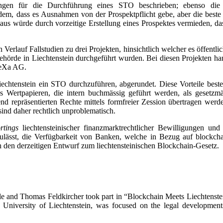
ngen für die Durchführung eines STO beschrieben; ebenso die po
udem, dass es Ausnahmen von der Prospektpflicht gebe, aber die beste 
us würde durch vorzeitige Erstellung eines Prospektes vermieden, das
 Fallstudien zu drei Projekten, hinsichtlich welcher es öffentlich be
htsbehörde in Liechtenstein durchgeführt wurden. Bei diesen Proje
deXa AG.
iechtenstein ein STO durchzuführen, abgerundet. Diese Vorteile besteh
s Wertpapieren, die intern buchmässig geführt werden, als gesetzm
repräsentierten Rechte mittels formfreier Zession übertragen werden;
sind daher rechtlich unproblematisch.
rtings
liechtensteinischer finanzmarktrechtlicher Bewilligungen un
lässt, die Verfügbarkeit von Banken, welche in Bezug auf blockchai
den derzeitigen Entwurf zum liechtensteinischen Blockchain-Gesetz.
d Thomas Feldkircher took part in “Blockchain Meets Liechtenstein I
University of Liechtenstein, was focused on the legal developments 