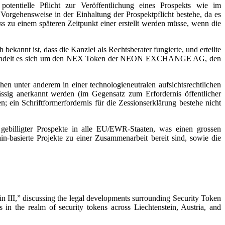
tentielle Pflicht zur Veröffentlichung eines Prospekts wie im
Vorgehensweise in der Einhaltung der Prospektpflicht bestehe, da es
s zu einem späteren Zeitpunkt einer erstellt werden müsse, wenn die
kannt ist, dass die Kanzlei als Rechtsberater fungierte, und erteilte
kten handelt es sich um den NEX Token der NEON EXCHANGE AG, den
en unter anderem in einer technologieneutralen aufsichtsrechtlichen
ässig anerkannt werden (im Gegensatz zum Erfordernis öffentlicher
 ein Schriftformerfordernis für die Zessionserklärung bestehe nicht
d gebilligter Prospekte in alle EU/EWR-Staaten, was einen grossen
n-basierte Projekte zu einer Zusammenarbeit bereit sind, sowie die
II,” discussing the legal developments surrounding Security Token
in the realm of security tokens across Liechtenstein, Austria, and