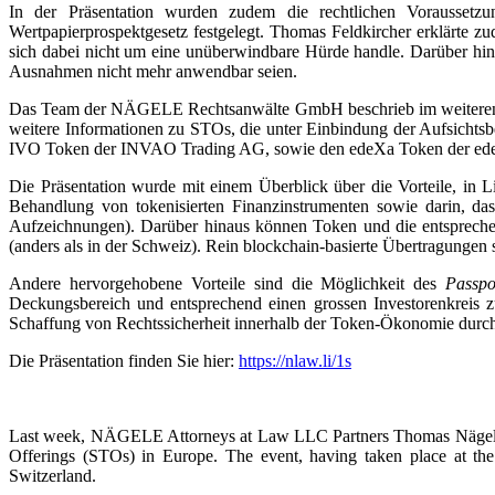
In der Präsentation wurden zudem die rechtlichen Voraussetzu
Wertpapierprospektgesetz festgelegt. Thomas Feldkircher erklärte z
sich dabei nicht um eine unüberwindbare Hürde handle. Darüber hina
Ausnahmen nicht mehr anwendbar seien.
Das Team der NÄGELE Rechtsanwälte GmbH beschrieb im weiteren Verlauf
weitere Informationen zu STOs, die unter Einbindung der Aufsic
IVO Token der INVAO Trading AG, sowie den edeXa Token der e
Die Präsentation wurde mit einem Überblick über die Vorteile, in L
Behandlung von tokenisierten Finanzinstrumenten sowie darin, das
Aufzeichnungen). Darüber hinaus können Token und die entsprechend 
(anders als in der Schweiz). Rein blockchain-basierte Übertragungen 
Andere hervorgehobene Vorteile sind die Möglichkeit des
Passpo
Deckungsbereich und entsprechend einen grossen Investorenkreis zu
Schaffung von Rechtssicherheit innerhalb der Token-Ökonomie durch 
Die Präsentation finden Sie hier:
https://nlaw.li/1s
Last week, NÄGELE Attorneys at Law LLC Partners Thomas Nägele an
Offerings (STOs) in Europe. The event, having taken place at the 
Switzerland.